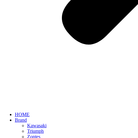
HOME
Brand
Kawasaki
Triumph
Zontes