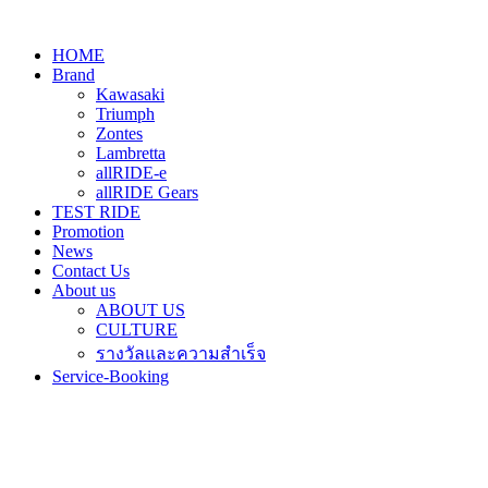
HOME
Brand
Kawasaki
Triumph
Zontes
Lambretta
allRIDE-e
allRIDE Gears
TEST RIDE
Promotion
News
Contact Us
About us
ABOUT US
CULTURE
รางวัลและความสำเร็จ
Service-Booking