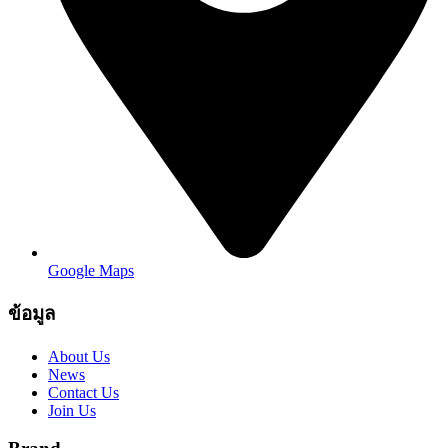
Google Maps
ข้อมูล
About Us
News
Contact Us
Join Us