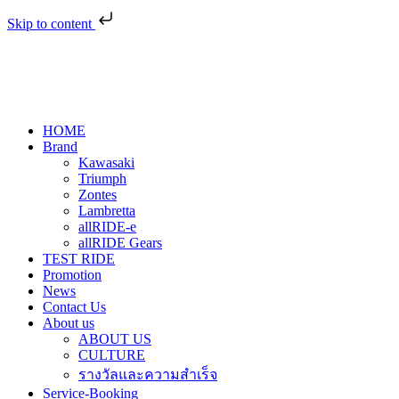
Skip to content
HOME
Brand
Kawasaki
Triumph
Zontes
Lambretta
allRIDE-e
allRIDE Gears
TEST RIDE
Promotion
News
Contact Us
About us
ABOUT US
CULTURE
รางวัลและความสำเร็จ
Service-Booking