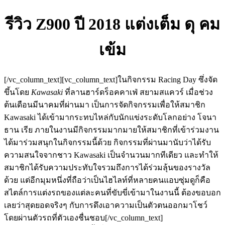
รีวิว Z900 ปี 2018 แต่งเต็ม ดุ คม
เข้ม
[/vc_column_text][vc_column_text]ในกิจกรรม Racing Day ซึ่งจัด
ขึ้นโดย
Kawasaki
ที่ลานฮาร์ดร็อคคาเฟ่ สยามสแควร์ เมื่อช่วง
ต้นเดือนมีนาคมที่ผ่านมา เป็นการจัดกิจกรรมเพื่อให้สมาชิก
Kawasaki ได้เข้ามากระทบไหล่กับนักแข่งระดับโลกอย่าง โจนา
ธาน
เ
รี
ย
ภายในงานมีกิจกรรมมากมายให้สมาชิกที่เข้าร่วมงาน
ได้มาร่วมสนุกในกิจกรรมนี้ด้วย กิจกรรมที่ผ่านมานับว่าได้รับ
ความสนใจจากชาว Kawasaki เป็นจำนวนมากทีเดียว และทำให้
สมาชิกได้รับความประทับใจรวมถึงการได้ร่วมลุ้นของรางวัล
ด้วย แต่อีกมุมหนึ่งที่ถือว่าเป็นไฮ
ไลท์
ที่หลายคนแอบซุ่มดูก็คือ
สไตล์การแต่งรถของแต่ละคนที่ขับขี่เข้ามาในงานนี้ ต้องขอบอก
เลยว่าสุดยอดจริงๆ กับการดึงเอาความเป็นตัวตนออกมาโชว์
โดยผ่านตัวรถที่ตัวเองชื่นชอบ[/vc_column_text]