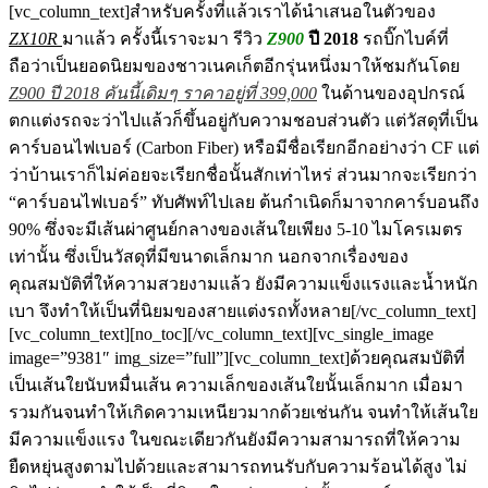
[vc_column_text]สำหรับครั้งที่แล้วเราได้นำเสนอในตัวของ
ZX10R
มาแล้ว ครั้งนี้เราจะมา รีวิว
Z900
ปี 2018
รถบิ๊กไบค์ที่
ถือว่าเป็นยอดนิยมของชาวเนคเก็ตอีกรุ่นหนึ่งมาให้ชมกันโดย
Z900 ปี 2018 คันนี้เดิมๆ ราคาอยู่ที่ 399,000
ในด้านของอุปกรณ์
ตกแต่งรถจะว่าไปแล้วก็ขึ้นอยู่กับความชอบส่วนตัว แต่วัสดุที่เป็น
คาร์บอนไฟเบอร์ (Carbon Fiber) หรือมีชื่อเรียกอีกอย่างว่า CF แต่
ว่าบ้านเราก็ไม่ค่อยจะเรียกชื่อนั้นสักเท่าไหร่ ส่วนมากจะเรียกว่า
“คาร์บอนไฟเบอร์” ทับศัพท์ไปเลย ต้นกำเนิดก็มาจากคาร์บอนถึง
90% ซึ่งจะมีเส้นผ่าศูนย์กลางของเส้นใยเพียง 5-10 ไมโครเมตร
เท่านั้น ซึ่งเป็นวัสดุที่มีขนาดเล็กมาก นอกจากเรื่องของ
คุณสมบัติที่ให้ความสวยงามแล้ว ยังมีความแข็งแรงและน้ำหนัก
เบา จึงทำให้เป็นที่นิยมของสายแต่งรถทั้งหลาย[/vc_column_text]
[vc_column_text][no_toc][/vc_column_text][vc_single_image
image=”9381″ img_size=”full”][vc_column_text]ด้วยคุณสมบัติที่
เป็นเส้นใยนับหมื่นเส้น ความเล็กของเส้นใยนั้นเล็กมาก เมื่อมา
รวมกันจนทำให้เกิดความเหนียวมากด้วยเช่นกัน จนทำให้เส้นใย
มีความแข็งแรง ในขณะเดียวกันยังมีความสามารถที่ให้ความ
ยืดหยุ่นสูงตามไปด้วยและสามารถทนรับกับความร้อนได้สูง ไม่