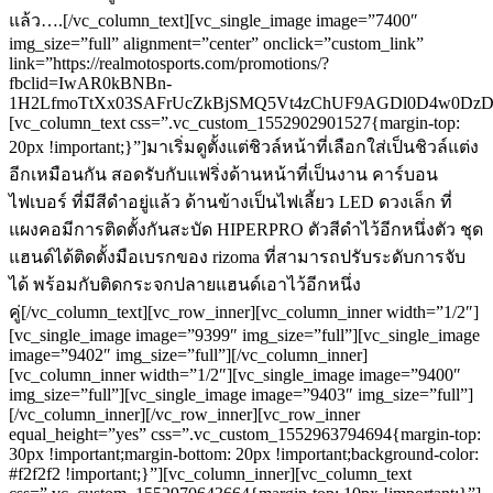
แล้ว….[/vc_column_text][vc_single_image image=”7400″
img_size=”full” alignment=”center” onclick=”custom_link”
link=”https://realmotosports.com/promotions/?
fbclid=IwAR0kBNBn-
1H2LfmoTtXx03SAFrUcZkBjSMQ5Vt4zChUF9AGDl0D4w0Dz
[vc_column_text css=”.vc_custom_1552902901527{margin-top:
20px !important;}”]มาเริ่มดูตั้งแต่ชิวล์หน้าที่เลือกใส่เป็นชิวล์แต่ง
อีกเหมือนกัน สอดรับกับแฟริ่งด้านหน้าที่เป็นงาน คาร์บอน
ไฟเบอร์ ที่มีสีดำอยู่แล้ว ด้านข้างเป็นไฟเลี้ยว LED ดวงเล็ก ที่
แผงคอมีการติดตั้งกันสะบัด HIPERPRO ตัวสีดำไว้อีกหนึ่งตัว ชุด
แฮนด์ได้ติดตั้งมือเบรกของ rizoma ที่สามารถปรับระดับการจับ
ได้ พร้อมกับติดกระจกปลายแฮนด์เอาไว้อีกหนึ่ง
คู่[/vc_column_text][vc_row_inner][vc_column_inner width=”1/2″]
[vc_single_image image=”9399″ img_size=”full”][vc_single_image
image=”9402″ img_size=”full”][/vc_column_inner]
[vc_column_inner width=”1/2″][vc_single_image image=”9400″
img_size=”full”][vc_single_image image=”9403″ img_size=”full”]
[/vc_column_inner][/vc_row_inner][vc_row_inner
equal_height=”yes” css=”.vc_custom_1552963794694{margin-top:
30px !important;margin-bottom: 20px !important;background-color:
#f2f2f2 !important;}”][vc_column_inner][vc_column_text