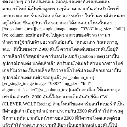
ติดไฟง่ายๆ ทำให้เป็นที่นิยมในกลุ่มรถแข่งทั้งรถยนต์และ
มอเตอร์ไซค์ นี่เป็นข้อมูลคร่าวๆที่เอามาฝากกัน สำหรับใครที่
อยากจะเอาคาร์บอนไฟเบอร์มาแต่งรถบ้าง ในบ้านเรามีจำหน่าย
อยู่ไม่น้อย ขึ้นอยู่กับว่าใครอยากจะได้งานแบบไหนนั้นเอง……
[/vc_column_text][vc_single_image image=”9383″ img_size=”full”]
[vc_column_text]ก่อนที่จะไปดูความสวยของตัวรถ เรามา
ทำความรู้จักกับเจ้าของรถกันก่อนกับ “คุณธนกร กัณหะกาญ
จนะ” ที่เป็นของรถ Z900 คันนี้ ความโดดเด่นของรถคันนี้อยู่ที่
การเลือกใช้วัสดุอย่าง คาร์บอนไฟเบอร์ (Carbon Fiber) มาเป็น
อุปกรณ์ตกแต่ง ปกติแล้วเจ้า คาร์บอนไฟเบอร์ ส่วนมากชาวไบค์
เกอร์ไม่ว่าจะเป็นรถเล็กหรือว่ารถบิ๊กไบค์มักจะเลือกเอามาเป็น
อุปกรณ์ตกแต่งบนตัวรถอยู่แล้ว[/vc_column_text]
[vc_single_image image=”9387″ img_size=”full”
alignment=”center”][vc_column_text]แต่มักจะเลือกใช้เฉพาะจุด
เท่านั้น สำหรับ Z900 คันนี้ใส่มาแบบเต็มคันกับยี่ห้อ CW
(CLEVER WOLF Racing) ด้วยโทนสีของคาร์บอนไฟเบอร์ ที่เป็น
สีดำอยู่แล้ว เมื่อถูกนำเข้ามาประกบกับ Z900 คันนี้ ทำให้ตัวรถดู
มีความดุดัน บวกกับหน้าตาของ Z900 ที่มีความโหดและดุด้วย
แล้วทำให้รถดูน่าเกรงขามทีเดียว เป็นเอกลักษณ์ของคันนี้ไป