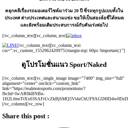
คลุกคลีเรื่องรถมอเตอร์ไซค์มาร่วม 20 ปี ขี่รถทุกรูปแบบทั้งใน
ประเทศ ต่างประเทศและสนามแข่ง ขอให้เป็นสองล้อขี่ได้หมด
และยังพร้อมเติมประสบการณ์กับคันเร่งต่อไป
[/vc_column_text][vc_column_text]
[/vc_column_text][vc_column_text
css=”.vc_custom_1552962420975{margin-top: 60px !important;}”]
ดูโปรโมชั่นแนว Sport/Naked
[/vc_column_text][vc_single_image image=”7400″ img_size=”full”
alignment=”center” onclick=”custom_link”
link=”https://realmotosports.com/promotions/?
fbclid=IwAR0kBNBn-
1H2LfmoTtXx03SAFrUcZkBjSMQ5Vt4zChUF9AGDl0D4w0Dz
[/vc_column][/vc_row]
Share this post :