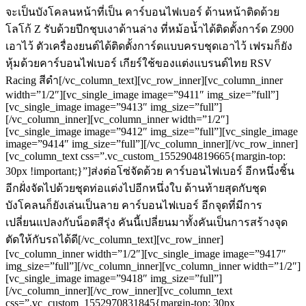
จะเป็นบังโคลนหน้าที่เป็น คาร์บอนไฟเบอร์ ด้านหน้าติดด้วย
โลโก้ Z รับด้วยปีกชุบเงาด้านล่าง ที่หม้อน้ำได้ติดตั้งการ์ด Z900
เอาไว้ ตัวเครื่องยนต์ได้ติดตั้งการ์ดแบบครบชุดเอาไว้ เฟรมก็ยัง
หุ้มด้วยคาร์บอนไฟเบอร์ เกียร์ใช้ของแต่งแบรนด์ไทย RSV
Racing สีดำ[/vc_column_text][vc_row_inner][vc_column_inner
width=”1/2″][vc_single_image image=”9411″ img_size=”full”]
[vc_single_image image=”9413″ img_size=”full”]
[/vc_column_inner][vc_column_inner width=”1/2″]
[vc_single_image image=”9412″ img_size=”full”][vc_single_image
image=”9414″ img_size=”full”][/vc_column_inner][/vc_row_inner]
[vc_column_text css=”.vc_custom_1552904819665{margin-top:
30px !important;}”]ส่งต่อโซ่จัดด้วย คาร์บอนไฟเบอร์ อีกหนึ่งชิ้น
อีกฝั่งจัดไปด้วยชุดท่อแต่งไปอีกหนึ่งใบ ด้านท้ายสุดกับชุด
บังโคลนก็ยังเล่นเป็นลาย คาร์บอนไฟเบอร์ อีกจุดที่มีการ
เปลี่ยนแปลงกับน็อตสีรุ่ง คันนี้เปลี่ยนมาทั้งคันเป็นการสร้างจุด
ตัดให้กับรถได้ดี[/vc_column_text][vc_row_inner]
[vc_column_inner width=”1/2″][vc_single_image image=”9417″
img_size=”full”][/vc_column_inner][vc_column_inner width=”1/2″]
[vc_single_image image=”9418″ img_size=”full”]
[/vc_column_inner][/vc_row_inner][vc_column_text
css=”.vc_custom_1552970831845{margin-top: 30px