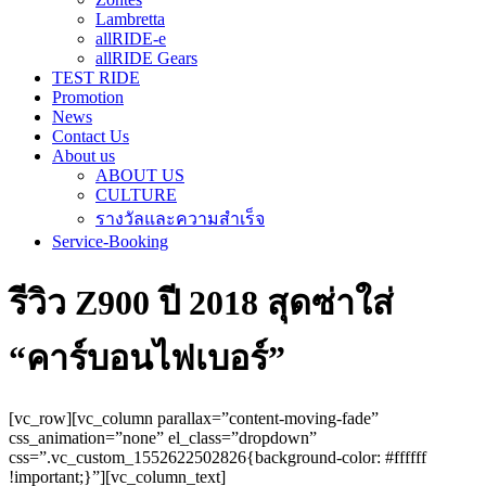
Lambretta
allRIDE-e
allRIDE Gears
TEST RIDE
Promotion
News
Contact Us
About us
ABOUT US
CULTURE
รางวัลและความสำเร็จ
Service-Booking
รีวิว Z900 ปี 2018 สุดซ่าใส่
“คาร์บอนไฟเบอร์”
[vc_row][vc_column parallax=”content-moving-fade”
css_animation=”none” el_class=”dropdown”
css=”.vc_custom_1552622502826{background-color: #ffffff
!important;}”][vc_column_text]