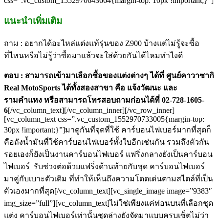
css=”.vc_custom_1552970643664{margin-top: 10px !important;}”]
แนะนำเพิ่มเติม
ถาม : อยากได้อะไหล่แต่งแท้รุ่นของ Z900 บ้างแต่ไม่รู้จะซื้อ
ที่ไหนหรือไม่รู้ว่าซื้อมาแล้วจะใส่ด้วยกันได้ไหมทำไงดี
ตอบ : สามารถเข้ามาเลือกซื้อของแต่งต่างๆ ได้ที่ ศูนย์คาวาซากิ
Real MotoSports ได้ทั้งสองสาขา คือ แจ้งวัฒนะ และ
รามคำแหง หรือสามารถโทรสอบถามก่อนได้ที่ 02-728-1605-
6
[/vc_column_text][/vc_column_inner][/vc_row_inner]
[vc_column_text css=”.vc_custom_1552970733005{margin-top:
30px !important;}”]มาดูกันที่จุดที่ใช้ คาร์บอนไฟเบอร์มากที่สุดก็
คือถังน้ำมันที่ใช้คาร์บอนไฟเบอร์ทั้งใบอีกเช่นกัน รวมถึงตัวกัน
รอยเองก็ยังเป็นงานคาร์บอนไฟเบอร์ แฟริ่งกลางยังเป็นคาร์บอน
ไฟเบอร์ รับช่วงต่อด้วยแฟริ่งด้านท้ายกับชุด คาร์บอนไฟเบอร์
มาคู่กับเบาะตัวเดิม ที่ทำให้เห็นถึงความโดดเด่นตามสไตล์ที่เป็น
ตัวเองมากที่สุด[/vc_column_text][vc_single_image image=”9383″
img_size=”full”][vc_column_text]ไม่ใช่เพียงแค่ท่อนบนที่เลือกชุด
แต่ง คาร์บอนไฟเบอร์เท่านั้นชุดล่างยังจัดมาแบบครบเซ็ตไม่ว่า