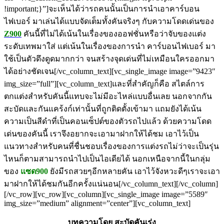
!important;}”]จะเห็นได้ว่ารถคนนั้นเป็นการนำเอาคาร์บอน
ไฟเบอร์ มาเล่นได้แบบจัดเต็มทั้งคันจริงๆ กับความโดดเด่นของ
Z900
คันนี้ที่ไม่ได้เน้นในเรื่องของออฟชั่นหรือว่าจับของแต่ง
ระดับเทพมาใส่ แต่เน้นในเรื่องของการนำ คาร์บอนไฟเบอร์ มา
ใช้เป็นตัวดึงดูดมากกว่า จนสร้างจุดเด่นที่ไม่เหมือนใครออกมา
ได้อย่างชัดเจน[/vc_column_text][vc_single_image image=”9423″
img_size=”full”][vc_column_text]และที่สำคัญก็คือ สไตล์การ
ตกแต่งสำหรับคันนี้แทบจะไม่มีอะไหล่แบบอื่นเลย นอกจากกัน
สะบัดและกันแคร้งก์เท่านั้นที่ถูกติดตั้งเข้ามา แถมยังได้เน้น
ความเป็นสีดำที่เป็นคอนเซ็ปต์ของตัวรถไปแล้ว ด้วยความโดด
เด่นของคันนี้ เราจึงอยากจะเอามาฝากให้ได้ชม เอาไว้เป็น
แนวทางสำหรับคนที่ชื่นชอบเรื่องของการแต่งรถไม่ว่าจะเป็นรุ่น
ไหนก็ตามสามารถนำไปเป็นไอเดียได้ นอกเหนือจากนี้ในกลุ่ม
ของ
แซด900
ยังมีรถสวยๆอีกหลายคัน เอาไว้จังหวะดีๆเราจะเอา
มาฝากให้ได้ชมกันอีกครั้งแน่นอน[/vc_column_text][/vc_column]
[/vc_row][vc_row][vc_column][vc_single_image image=”5589″
img_size=”medium” alignment=”center”][vc_column_text]
บทความโดย สะบัดคันเร่ง